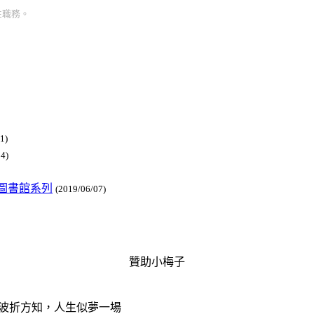
表性職務。
1)
4)
d 圖書館系列
(2019/06/07)
贊助小梅子
番波折方知，人生似夢一場