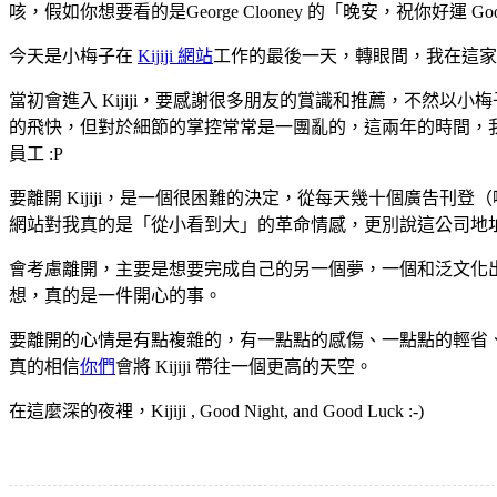
咳，假如你想要看的是George Clooney 的「晚安，祝你好運 Good
今天是小梅子在
Kijiji 網站
工作的最後一天，轉眼間，我在這家
當初會進入 Kijiji，要感謝很多朋友的賞識和推薦，不然以
的飛快，但對於細節的掌控常常是一團亂的，這兩年的時間，我學
員工 :P
要離開 Kijiji，是一個很困難的決定，從每天幾十個廣告刊登
網站對我真的是「從小看到大」的革命情感，更別說這公司地址
會考慮離開，主要是想要完成自己的另一個夢，一個和泛文化出
想，真的是一件開心的事。
要離開的心情是有點複雜的，有一點點的感傷、一點點的輕省、一
真的相信
你們
會將 Kijiji 帶往一個更高的天空。
在這麼深的夜裡，Kijiji , Good Night, and Good Luck :-)