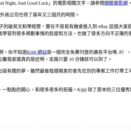
 Night, And Good Luck」的電影相關文字，請參閱
開眼電影網
外商公司也待了兩年又三個月的時間。
小梅子的破英文和學經歷，實在不容易有機會進入到 eBay 這
習到很多規劃事情的態度和方法，也做了很多方向不正確的嘗試，
（啊，你不知道
Kijiji 網站
是一個完全免費刊登的廣告平台嗎 :P），到如
離我家還真的是近啊，走路只要 10 分鐘就可以到了。
版有關的夢，雖然最後陰錯陽差的會先在別的專案工作打零工半年
點點的開心，和很多很多的祝福。Kijiji 除了原本的三位