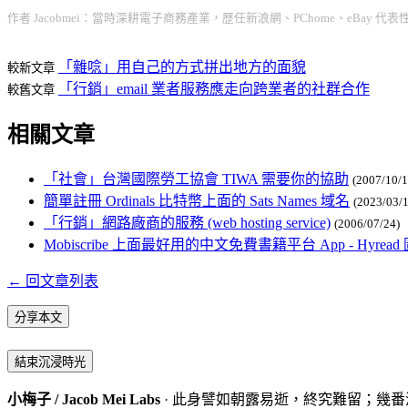
作者 Jacobmei：當時深耕電子商務產業，歷任新浪網、PChome、eBay 代
「雜唸」用自己的方式拼出地方的面貌
較新文章
「行銷」email 業者服務應走向跨業者的社群合作
較舊文章
相關文章
「社會」台灣國際勞工協會 TIWA 需要你的協助
(2007/10/1
簡單註冊 Ordinals 比特幣上面的 Sats Names 域名
(2023/03/1
「行銷」網路廠商的服務 (web hosting service)
(2006/07/24)
Mobiscribe 上面最好用的中文免費書籍平台 App - Hyrea
← 回文章列表
分享本文
結束沉浸時光
小梅子 / Jacob Mei Labs
· 此身譬如朝露易逝，終究難留；幾