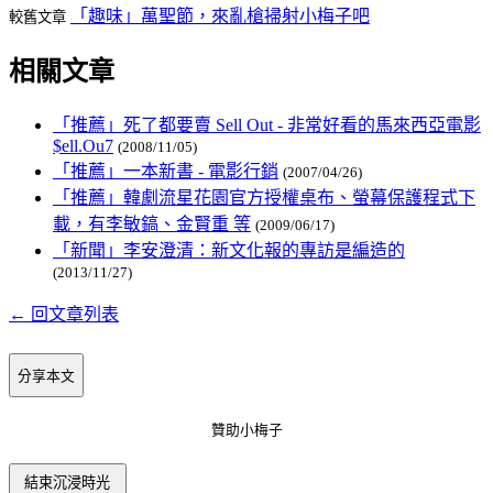
「趣味」萬聖節，來亂槍掃射小梅子吧
較舊文章
相關文章
「推薦」死了都要賣 Sell Out - 非常好看的馬來西亞電影
$ell.Ou7
(2008/11/05)
「推薦」一本新書 - 電影行銷
(2007/04/26)
「推薦」韓劇流星花園官方授權桌布、螢幕保護程式下
載，有李敏鎬、金賢重 等
(2009/06/17)
「新聞」李安澄清：新文化報的專訪是編造的
(2013/11/27)
← 回文章列表
分享本文
贊助小梅子
結束沉浸時光