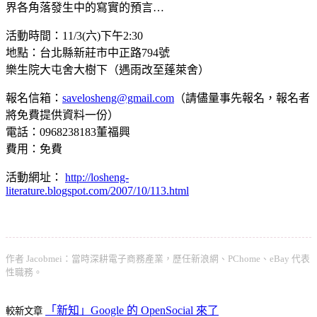
界各角落發生中的寫實的預言…
活動時間：11/3(六)下午2:30
地點：台北縣新莊市中正路794號
樂生院大屯舍大樹下（遇雨改至蓬萊舍）
報名信箱：
savelosheng@gmail.com
（請儘量事先報名，報名者
將免費提供資料一份）
電話：0968238183董福興
費用：免費
活動網址：
http://losheng-
literature.blogspot.com/2007/10/113.html
作者 Jacobmei：當時深耕電子商務產業，歷任新浪網、PChome、eBay 代表
性職務。
「新知」Google 的 OpenSocial 來了
較新文章