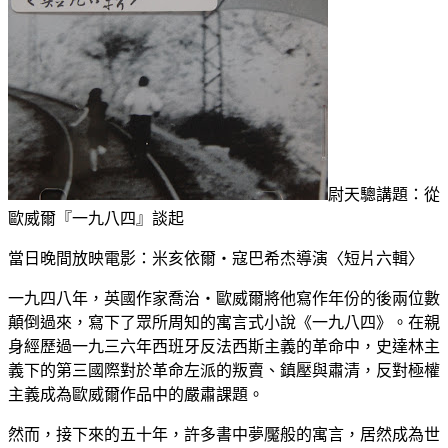
尉天驄講題：從
歐威爾『一九八四』談起
當日晚間放映電影：米亥依爾‧寇巴希杰導演〈短片六輯〉
一九四八年，英國作家喬治‧歐威爾將他寫作年份的後兩位數
顛倒過來，寫下了眾所周知的寓言式小說《一九八四》。在親
身經歷過一九三六年西班牙反法西斯主義的革命中，史達林主
義下的第三國際對於革命左派的叛賣、鎮壓與肅清，反對極權
主義成為歐威爾作品中的嚴肅課題。
然而，接下來的五十年，許多書中夢魘般的寓言，居然成為世