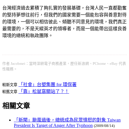
台灣經濟過去累積了夠扎實的發展基礎，台灣人民一直都勤奮
的堅持夢想往前行，但我們的國家需要一個能包容與善意對待
的環境，一個可以相信彼此、傾聽不同意見的環境，我們真正
最需要的，不是天縱英才的領導者，而是一個能帶出這樣良善
環境的總統和執政團隊。
作者 Jacobmei：當時深耕電子商務產業，歷任新浪網、PChome、eBay 代表
性職務。
「社會」台塑集團 for 環保署
較新文章
「靠」松鼠窩關站了？！
較舊文章
相關文章
「新聞」颱風過後，總統成為民眾憤怒的對象 Taiwan
President Is Target of Anger After Typhoon
(2009/08/14)