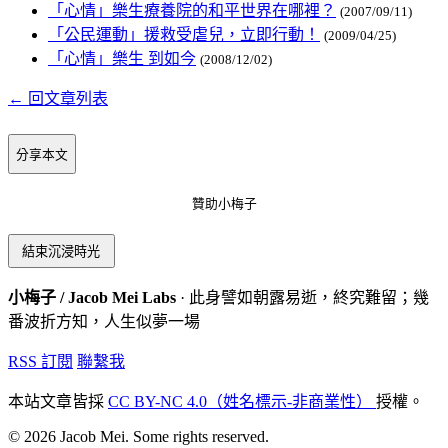
「心情」樂生療養院的和平世界在哪裡？
(2007/09/11)
「公民運動」援救受虐兒，立即行動！
(2009/04/25)
「心情」樂生 到如今
(2008/12/02)
← 回文章列表
分享本文
贊助小梅子
結束沉浸時光
小梅子 / Jacob Mei Labs
· 此身譬如朝露易逝，終究難留；幾
番波折方知，人生似夢一場
RSS 訂閱
聯繫我
本站文章皆採
CC BY-NC 4.0（姓名標示-非商業性）
授權。
© 2026 Jacob Mei. Some rights reserved.