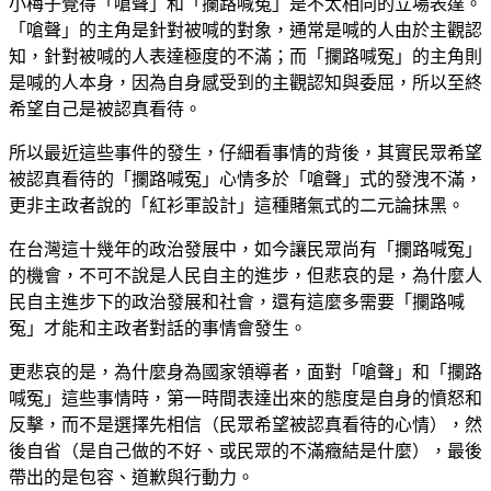
小梅子覺得「嗆聲」和「攔路喊冤」是不太相同的立場表達。
「嗆聲」的主角是針對被喊的對象，通常是喊的人由於主觀認
知，針對被喊的人表達極度的不滿；而「攔路喊冤」的主角則
是喊的人本身，因為自身感受到的主觀認知與委屈，所以至終
希望自己是被認真看待。
所以最近這些事件的發生，仔細看事情的背後，其實民眾希望
被認真看待的「攔路喊冤」心情多於「嗆聲」式的發洩不滿，
更非主政者說的「紅衫軍設計」這種賭氣式的二元論抹黑。
在台灣這十幾年的政治發展中，如今讓民眾尚有「攔路喊冤」
的機會，不可不說是人民自主的進步，但悲哀的是，為什麼人
民自主進步下的政治發展和社會，還有這麼多需要「攔路喊
冤」才能和主政者對話的事情會發生。
更悲哀的是，為什麼身為國家領導者，面對「嗆聲」和「攔路
喊冤」這些事情時，第一時間表達出來的態度是自身的憤怒和
反擊，而不是選擇先相信（民眾希望被認真看待的心情），然
後自省（是自己做的不好、或民眾的不滿癥結是什麼），最後
帶出的是包容、道歉與行動力。