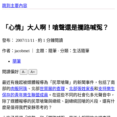
跳到主要內容
「心情」大人啊！嗆聲還是攔路喊冤？
發布：
2007/11/11
· 約 1 分鐘閱讀
作者：jacobmei ｜ 主題：隨筆 · 分類：生活隨筆
隨筆
閱讀偏好
A-
A+
最近有幾起被媒體報導為「民眾嗆聲」的新聞事件，包括了南
部的
肉販阿珠
、北部
世貿展的查理
、
北部張姓家長
和
支持樂生
保存的青年樂生聯盟成員
。在這些不同的社會化多元聲音中，
除了媒體報導的民眾嗆聲與總統、副總統回嗆的片段，還有什
麼是值得我們安靜思考的？