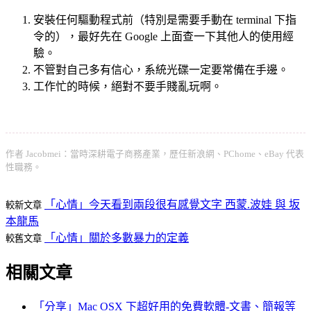
安裝任何驅動程式前（特別是需要手動在 terminal 下指
令的），最好先在 Google 上面查一下其他人的使用經
驗。
不管對自己多有信心，系統光碟一定要常備在手邊。
工作忙的時候，絕對不要手賤亂玩啊。
作者 Jacobmei：當時深耕電子商務產業，歷任新浪網、PChome、eBay 代表
性職務。
「心情」今天看到兩段很有感覺文字 西蒙.波娃 與 坂
較新文章
本龍馬
「心情」關於多數暴力的定義
較舊文章
相關文章
「分享」Mac OSX 下超好用的免費軟體-文書、簡報等