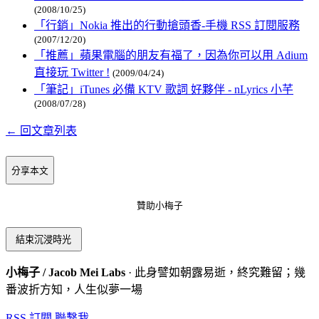
(2008/10/25)
「行銷」Nokia 推出的行動搶頭香-手機 RSS 訂閱服務
(2007/12/20)
「推薦」蘋果電腦的朋友有福了，因為你可以用 Adium
直接玩 Twitter !
(2009/04/24)
「筆記」iTunes 必備 KTV 歌詞 好夥伴 - nLyrics 小芊
(2008/07/28)
← 回文章列表
分享本文
贊助小梅子
結束沉浸時光
小梅子 / Jacob Mei Labs
· 此身譬如朝露易逝，終究難留；幾
番波折方知，人生似夢一場
RSS 訂閱
聯繫我