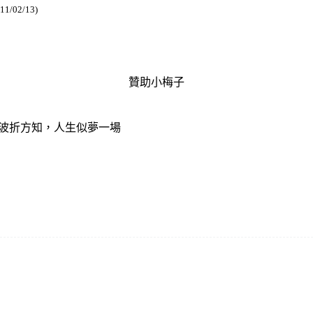
11/02/13)
贊助小梅子
番波折方知，人生似夢一場