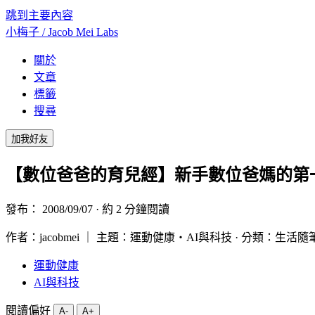
跳到主要內容
小梅子 /
Jacob Mei Labs
關於
文章
標籤
搜尋
加我好友
【數位爸爸的育兒經】新手數位爸媽的第
發布：
2008/09/07
· 約 2 分鐘閱讀
作者：jacobmei ｜ 主題：運動健康・AI與科技 · 分類：生活隨
運動健康
AI與科技
閱讀偏好
A-
A+