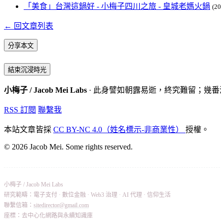
「美食」台灣這鍋好 - 小梅子四川之旅 - 皇城老媽火鍋
(20
← 回文章列表
分享本文
結束沉浸時光
小梅子 / Jacob Mei Labs
· 此身譬如朝露易逝，終究難留；幾
RSS 訂閱
聯繫我
本站文章皆採
CC BY-NC 4.0（姓名標示-非商業性）
授權。
© 2026 Jacob Mei. Some rights reserved.
小梅子 / Jacob Mei Labs
研究範疇：電子支付 · 數位金融 · Web3 治理 · AI 代理 · 信仰生活
聯繫信箱：
sitedirector@gmail.com
座標：去中心化網路與永續知識庫