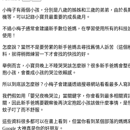
小梅子有兩個小孩，分別是八歲的姊姊和三歲的弟弟，由於長
機等，可以記錄小寶貝最重要的成長歲月。
不過小梅子通常會建議新手數位爸媽，在學習使用所有的科技
使用！
怎麼說？當然不是要勞累的新手爸媽去尋找舊情人訴苦（這個
料，就得稍微練習一下才會找的快找的好。
舉例而言，小寶貝晚上不睡哭哭該怎麼辦？很多新手爸媽會整
抱小孩，會養成小孩的哭泣依賴感。
所以到底該怎麼辦？小梅子會建議透過搜尋網站看看最多人寫
我們假如用「嬰兒夜晚哭泣」當關鍵字，你會看到最多相關資
關，因此新手爸媽要觀察後再決定抱起小孩該做什麼事情，是
蚊子叮了而不舒服。
這些資料很多都可以在書上看到，但當你看到某個部落的媽媽
Google 大神真是你的好朋友。