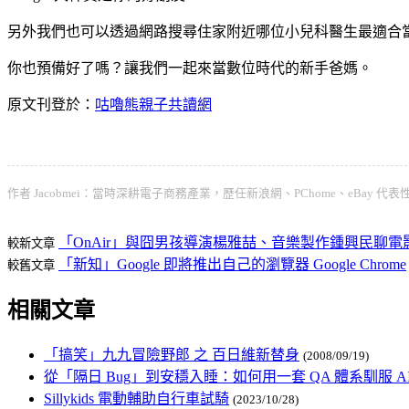
另外我們也可以透過網路搜尋住家附近哪位小兒科醫生最適合
你也預備好了嗎？讓我們一起來當數位時代的新手爸媽。
原文刊登於：
咕嚕熊親子共讀網
作者 Jacobmei：當時深耕電子商務產業，歷任新浪網、PChome、eBay 代
「OnAir」與囧男孩導演楊雅喆、音樂製作鍾興民聊
較新文章
「新知」Google 即將推出自己的瀏覽器 Google Chrome
較舊文章
相關文章
「搞笑」九九冒險野郎 之 百日維新替身
(2008/09/19)
從「隔日 Bug」到安穩入睡：如何用一套 QA 體系馴服 A
Sillykids 電動輔助自行車試騎
(2023/10/28)