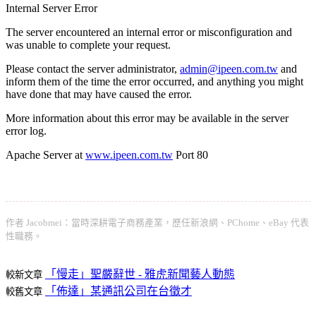
Internal Server Error
The server encountered an internal error or misconfiguration and
was unable to complete your request.
Please contact the server administrator,
admin@ipeen.com.tw
and
inform them of the time the error occurred, and anything you might
have done that may have caused the error.
More information about this error may be available in the server
error log.
Apache Server at
www.ipeen.com.tw
Port 80
作者 Jacobmei：當時深耕電子商務產業，歷任新浪網、PChome、eBay 代表
性職務。
「慢走」聖嚴辭世 - 雅虎新聞藝人動態
較新文章
「佈達」某通訊公司在台徵才
較舊文章