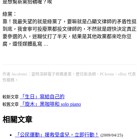
是想幫新黨抬轎喔？唉
綠黨：
靠！我最失望的就是綠黨了，要嘛就是凸顯文律師的矛盾性挺
到底，我會寧可投廢票都投文律師的，不然就是趕快決定真正
要參選的人，迷糊仗打了半天，結果是其他政黨都來吃你豆
腐，還怪媒體亂寫 …
作者 Jacobmei：當時深耕電子商務產業，歷任新浪網、PChome、eBay 代表
性職務。
「生日」寫給自己的
較新文章
「旋木」黑咖啡和 solo piano
較舊文章
相關文章
「公民運動」援救受虐兒，立即行動！
(2009/04/25)