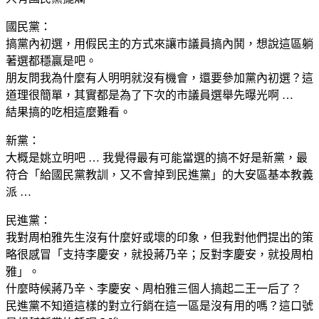
國民黨：
搞黨內初選，用假民主的方式來讓市議員搞內鬨，想說這區躺
著選都穩贏是吧。
朋友問我為什麼有人明明就沒有機會，還要參加黨內初選？這
道理很簡單，其實都是為了下次的市議員選舉先曝光啊 …
結果搞的吃相這麼難看。
新黨：
大概是姚立明吧 … 我覺得最有可能當選的搞不好是新黨，最
符合「給國民黨教訓，又不會掉到民進黨」的大安區基本教義
派 …
民進黨：
我對周柏雅先生沒有什麼好或壞的印象，但我對他們提出的策
略很感冒「支持李慶安，就投蔣乃辛；反對李慶安，就投周柏
雅」。
什麼時候蔣乃辛、李慶安、周柏雅三個人搞起二王一后了？
民進黨不知道這樣的對立行銷在這一區是沒有用的嗎？這口號