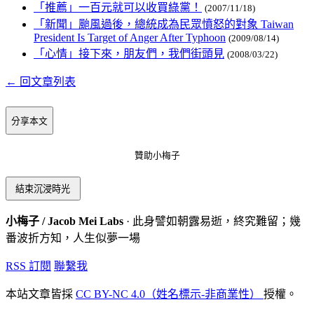
「推薦」一百元就可以收買綠黨！
(2007/11/18)
「新聞」颱風過後，總統成為民眾憤怒的對象 Taiwan
President Is Target of Anger After Typhoon
(2009/08/14)
「心情」接下來，朋友們，我們街頭見
(2008/03/22)
← 回文章列表
分享本文
贊助小梅子
結束沉浸時光
小梅子 / Jacob Mei Labs
· 此身譬如朝露易逝，終究難留；幾
番波折方知，人生似夢一場
RSS 訂閱
聯繫我
本站文章皆採
CC BY-NC 4.0（姓名標示-非商業性）
授權。