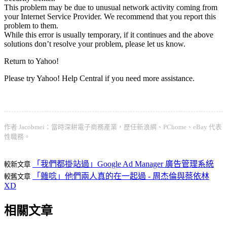
This problem may be due to unusual network activity coming from
your Internet Service Provider. We recommend that you report this
problem to them.
While this error is usually temporary, if it continues and the above
solutions don’t resolve your problem, please let us know.
Return to Yahoo!
Please try Yahoo! Help Central if you need more assistance.
作者 Jacobmei：當時深耕電子商務產業，歷任新浪網、PChome、eBay 代表
性職務。
「我們都掛站過」Google Ad Manager 廣告管理系統
較新文章
「雜唸」他們兩人真的在一起過 - 周杰倫與蔡依林
較舊文章
XD
相關文章