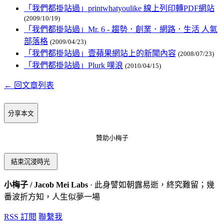
「我們都掛站過」printwhatyoulike 線上列印轉PDF網站
(2009/10/19)
「我們都掛站過」Mr. 6 - 趨勢．創業．網路．生活 人氣
部落格
(2009/04/23)
「我們都掛站過」壹蘋果網站上的新聞內容
(2008/07/23)
「我們都掛站過」Plurk 噗浪
(2010/04/15)
← 回文章列表
分享本文
贊助小梅子
結束沉浸時光
小梅子 / Jacob Mei Labs
· 此身譬如朝露易逝，終究難留；幾
番波折方知，人生似夢一場
RSS 訂閱
聯繫我