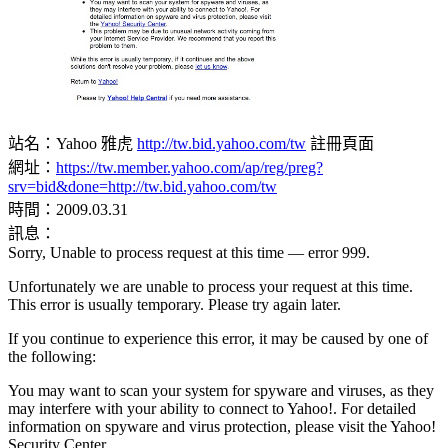
站名：Yahoo 雅虎
http://tw.bid.yahoo.com/tw
註冊頁面
網址：
https://tw.member.yahoo.com/ap/reg/preg?
srv=bid&done=http://tw.bid.yahoo.com/tw
時間：2009.03.31
訊息：
Sorry, Unable to process request at this time — error 999.
Unfortunately we are unable to process your request at this time.
This error is usually temporary. Please try again later.
If you continue to experience this error, it may be caused by one of
the following:
You may want to scan your system for spyware and viruses, as they
may interfere with your ability to connect to Yahoo!. For detailed
information on spyware and virus protection, please visit the Yahoo!
Security Center.