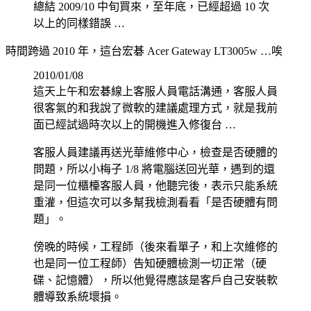
總結 2009/10 中旬買來，至年底，已經超過 10 次
以上的同樣錯誤 …
時間跨過 2010 年，這台宏碁 Acer Gateway LT3005w …唉
2010/01/08
這天上午和宏碁線上客服人員電話溝通，客服人員
很客氣的和我說了微軟的建議處理方式，就是我前
面已經試過時次以上的開機進入修復台 …
客服人員建議再送光華維修中心，檢查是否硬體的
問題，所以小梅子 1/8 將電腦送回光華，遇到的還
是同一位櫃檯客服人員，他聽完後，表示只能系統
重灌，但這次可以多幫我檢測看看「是否硬體有問
題」。
傍晚的時候，工程師（後來看單子，和上次維修的
也是同一位工程師）告知硬體檢測一切正常（硬
碟、記憶體），所以他覺得應該是客戶自己安裝軟
體導致系統壞損。