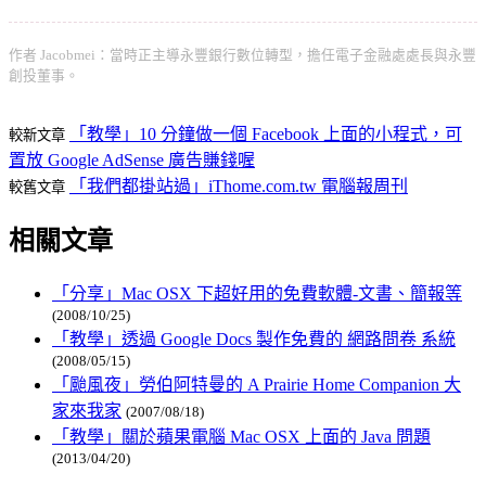
作者 Jacobmei：當時正主導永豐銀行數位轉型，擔任電子金融處處長與永豐
創投董事。
「教學」10 分鐘做一個 Facebook 上面的小程式，可
較新文章
置放 Google AdSense 廣告賺錢喔
「我們都掛站過」iThome.com.tw 電腦報周刊
較舊文章
相關文章
「分享」Mac OSX 下超好用的免費軟體-文書、簡報等
(2008/10/25)
「教學」透過 Google Docs 製作免費的 網路問卷 系統
(2008/05/15)
「颱風夜」勞伯阿特曼的 A Prairie Home Companion 大
家來我家
(2007/08/18)
「教學」關於蘋果電腦 Mac OSX 上面的 Java 問題
(2013/04/20)