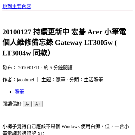
跳到主要內容
20100127 持續更新中 宏碁 Acer 小筆電
個人維修備忘錄 Gateway LT3005w (
LT3004w 同款）
發布：
2010/01/11
· 約 5 分鐘閱讀
作者：jacobmei ｜ 主題：隨筆 · 分類：生活隨筆
隨筆
閱讀偏好
A-
A+
小梅子覺得自己應該不是個 Windows 使用白痴，但，一台小
筆電讓我很絕望 XD