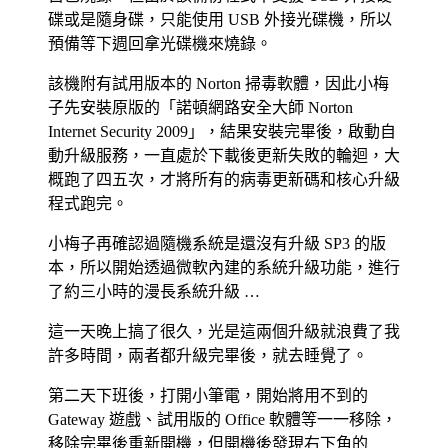
碟或是隨身碟，只能使用 USB 外接光碟機，所以
預備等下週回拿光碟機來燒錄。
該機附有試用版本的 Norton 掃毒軟體，因此小梅
子先安裝原版的「諾頓網路安全大師 Norton
Internet Security 2009」，結果安裝完畢後，啟動自
動升級服務，一直處於下載後更新失敗的輪迴，大
概跑了四五次，才將所有的病毒更新碼和核心升級
程式跑完。
小梅子再確認過隨機系統是還沒有升級 SP3 的版
本，所以開始透過微軟內建的系統升級功能，進行
了約三小時的漫長系統升級 …
這一天晚上搞了很久，光是這兩個升級就浪費了我
許多時間，兩者都升級完畢後，就去睡覺了。
第二天下班後，打開小筆電，開始將用不到的
Gateway 遊戲、試用版的 Office 軟體等一一移除，
移除完畢後重新開機，但開機後發現右下角的