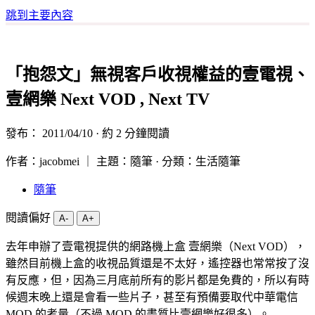
跳到主要內容
「抱怨文」無視客戶收視權益的壹電視、
壹網樂 Next VOD , Next TV
發布：
2011/04/10
· 約 2 分鐘閱讀
作者：jacobmei ｜ 主題：隨筆 · 分類：生活隨筆
隨筆
閱讀偏好
A-
A+
去年申辦了壹電視提供的網路機上盒 壹網樂（Next VOD），
雖然目前機上盒的收視品質還是不太好，遙控器也常常按了沒
有反應，但，因為三月底前所有的影片都是免費的，所以有時
候週末晚上還是會看一些片子，甚至有預備要取代中華電信
MOD 的考量（不過 MOD 的畫質比壹網樂好很多）。