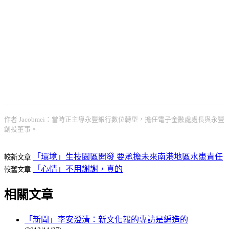
作者 Jacobmei：當時正主導永豐銀行數位轉型，擔任電子金融處處長與永豐
創投董事。
「環境」生技園區開發 要承擔未來南港地區水患責任
較新文章
「心情」不用謝謝，真的
較舊文章
相關文章
「新聞」李安澄清：新文化報的專訪是編造的