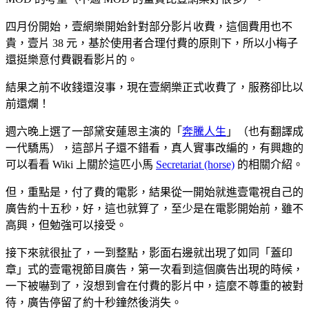
四月份開始，壹網樂開始針對部分影片收費，這個費用也不
貴，壹片 38 元，基於使用者合理付費的原則下，所以小梅子
還挺樂意付費觀看影片的。
結果之前不收錢還沒事，現在壹網樂正式收費了，服務卻比以
前還爛！
週六晚上選了一部黛安蓮恩主演的「
奔騰人生
」（也有翻譯成
一代驕馬），這部片子還不錯看，真人實事改編的，有興趣的
可以看看 Wiki 上關於這匹小馬
Secretariat (horse)
的相關介紹。
但，重點是，付了費的電影，結果從一開始就進壹電視自己的
廣告約十五秒，好，這也就算了，至少是在電影開始前，雖不
高興，但勉強可以接受。
接下來就很扯了，一到整點，影面右邊就出現了如同「蓋印
章」式的壹電視節目廣告，第一次看到這個廣告出現的時候，
一下被嚇到了，沒想到會在付費的影片中，這麼不尊重的被對
待，廣告停留了約十秒鐘然後消失。