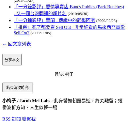
(2013/11/27)
「一分鐘影評」愛情專賣店 Bancs Publics (Park Benches)
- 又一個台灣翻譯的爛片名
(2010/05/30)
「一分鐘影評」葉問 - 傳說中的武術阿宅
(2009/02/23)
「推薦」死了都要賣 Sell Out - 非常好看的馬來西亞電影
$ell.Ou7
(2008/11/05)
← 回文章列表
分享本文
贊助小梅子
結束沉浸時光
小梅子 / Jacob Mei Labs
· 此身譬如朝露易逝，終究難留；幾
番波折方知，人生似夢一場
RSS 訂閱
聯繫我