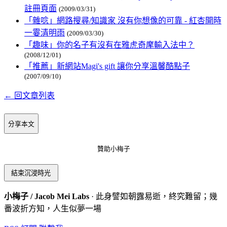
註冊頁面
(2009/03/31)
「雜唸」網路搜尋/知識家 沒有你想像的可靠 - 紅杏開時
一霎清明雨
(2009/03/30)
「趣味」你的名子有沒有在雅虎奇摩輸入法中？
(2008/12/01)
「推薦」新網站Magi's gift 讓你分享溫馨酷點子
(2007/09/10)
← 回文章列表
分享本文
贊助小梅子
結束沉浸時光
小梅子 / Jacob Mei Labs
· 此身譬如朝露易逝，終究難留；幾
番波折方知，人生似夢一場