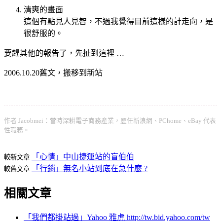
清爽的畫面
這個有點見人見智，不過我覺得目前這樣的計走向，是
很舒服的。
要趕其他的報告了，先扯到這裡 …
2006.10.20舊文，搬移到新站
作者 Jacobmei：當時深耕電子商務產業，歷任新浪網、PChome、eBay 代表
性職務。
「心情」中山捷運站的盲伯伯
較新文章
「行銷」無名小站到底在急什麼 ?
較舊文章
相關文章
「我們都掛站過」Yahoo 雅虎 http://tw.bid.yahoo.com/tw